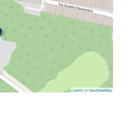
Leaflet
| ©
OpenStreetMap