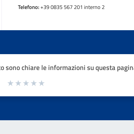
Telefono:
+39 0835 567 201 interno 2
o sono chiare le informazioni su questa pagin
1 a 5 stelle la pagina
Valuta 1 stelle su 5
Valuta 2 stelle su 5
Valuta 3 stelle su 5
Valuta 4 stelle su 5
Valuta 5 stelle su 5