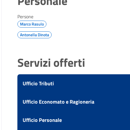
Personale
Persone
Marco Rasulo
Antonella Dinota
Servizi offerti
Ufficio Tributi
Vai alla scheda di: Ufficio Tributi
Ufficio Economato e Ragioneria
Accertamento con adesione
Vai alla scheda di: Ufficio Economato e Ragioneri
Ufficio Personale
Accertamento tributario
Istanza di accesso civico