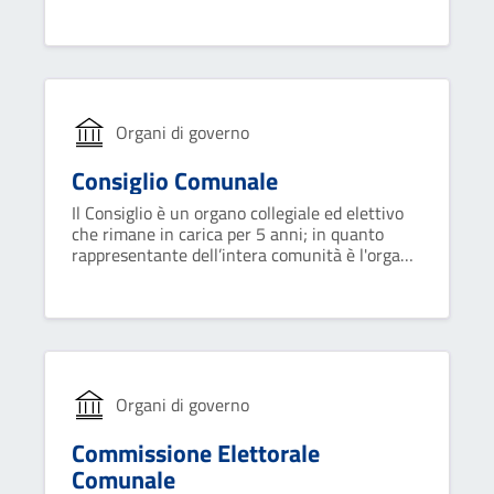
vicesindaco. Collabora con il sindaco nel
governo del comune ed opera attraverso
deliberazioni collegiali.
Organi di governo
Consiglio Comunale
Il Consiglio è un organo collegiale ed elettivo
che rimane in carica per 5 anni; in quanto
rappresentante dell’intera comunità è l'organo
di indirizzo e di controllo politico-
amministrativo del Comune.
Organi di governo
Commissione Elettorale
Comunale