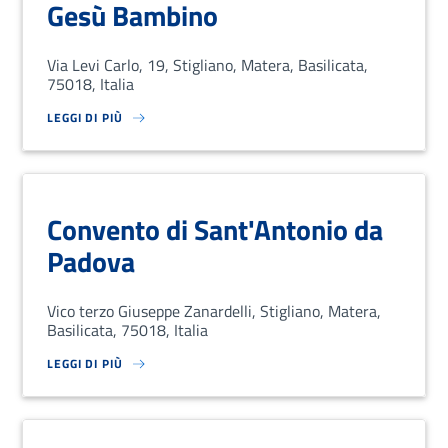
Gesù Bambino
Via Levi Carlo, 19, Stigliano, Matera, Basilicata,
75018, Italia
LEGGI DI PIÙ
SU LOREM IPSUM DOLOR SIT AMET, CONSECTETUR ADIPISCING EL
Convento di Sant'Antonio da
Padova
Vico terzo Giuseppe Zanardelli, Stigliano, Matera,
Basilicata, 75018, Italia
LEGGI DI PIÙ
SU LOREM IPSUM DOLOR SIT AMET, CONSECTETUR ADIPISCING EL