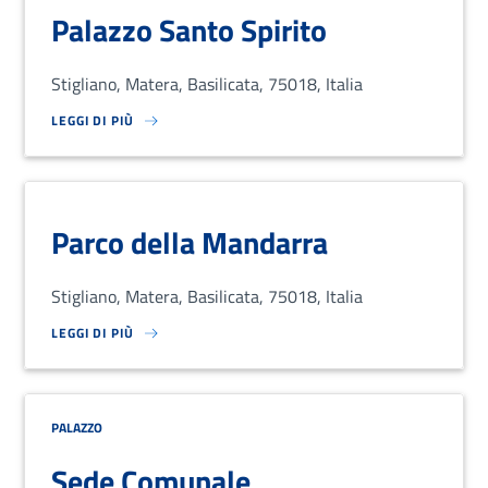
Palazzo Santo Spirito
Stigliano, Matera, Basilicata, 75018, Italia
LEGGI DI PIÙ
SU LOREM IPSUM DOLOR SIT AMET, CONSECTETUR ADIPISCING EL
Parco della Mandarra
Stigliano, Matera, Basilicata, 75018, Italia
LEGGI DI PIÙ
SU LOREM IPSUM DOLOR SIT AMET, CONSECTETUR ADIPISCING EL
PALAZZO
Sede Comunale