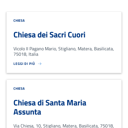
CHIESA
Chiesa dei Sacri Cuori
Vicolo II Pagano Mario, Stigliano, Matera, Basilicata,
75018, Italia
LEGGI DI PIÙ
SU LOREM IPSUM DOLOR SIT AMET, CONSECTETUR ADIPISCING EL
CHIESA
Chiesa di Santa Maria
Assunta
Via Chiesa, 10, Stigliano, Matera, Basilicata, 75018,