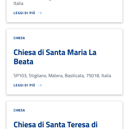
Italia
LEGGI DI PIÙ
SU LOREM IPSUM DOLOR SIT AMET, CONSECTETUR ADIPISCING EL
CHIESA
Chiesa di Santa Maria La
Beata
SP103, Stigliano, Matera, Basilicata, 75018, Italia
LEGGI DI PIÙ
SU LOREM IPSUM DOLOR SIT AMET, CONSECTETUR ADIPISCING EL
CHIESA
Chiesa di Santa Teresa di