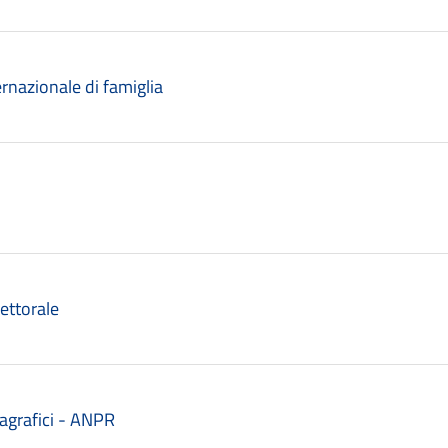
ternazionale di famiglia
lettorale
anagrafici - ANPR