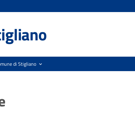
igliano
omune di Stigliano
e