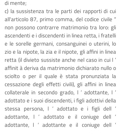
di mente;
c) la sussistenza tra le parti dei rapporti di cui
all'articolo 87, primo comma, del codice civile
“
non possono contrarre matrimonio tra loro: gli
ascendenti e i discendenti in linea retta, i fratelli
e le sorelle germani, consanguinei o uterini, lo
zio e la nipote, la zia e il nipote, gli affini in linea
retta (il divieto sussiste anche nel caso in cui l
’
affinit
à
deriva da matrimonio dichiarato nullo o
sciolto o per il quale
è
stata pronunziata la
cessazione degli effetti civili), gli affini in linea
collaterale in secondo grado, l
’
adottante, l
’
adottato e i suoi discendenti, i figli adottivi della
stessa persona, l
’
adottato e i figli dell
’
adottante, l
’
adottato e il coniuge dell
’
adottante, l
’
adottante e il coniuge dell
’