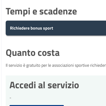
Tempi e scadenze
Richiedere bonus sport
5
Presa in carico
Quanto costa
Dopo aver presentato la tua richiesta, il c
giorni
tua domanda in 5 giorni.
Il servizio è gratuito per le associazioni sportive richiede
10
Eventuale richiesta di integra
Accedi al servizio
Durante l'istruttoria, potrebbero essere ne
giorni
richiesta di integrazioni entro 10 giorni da
-