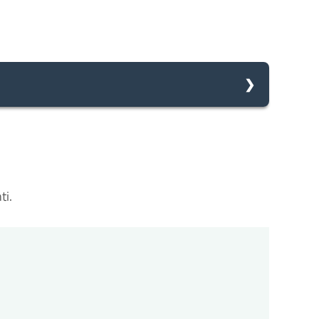
omune avvia il procedimento e prenderà in carico la
nti.
zioni
cessarie integrazioni. Il comune ti invierà una
ll'avvio del procedimento.