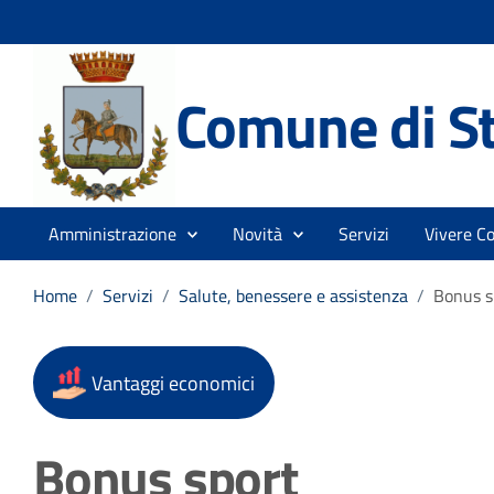
Comune di St
Amministrazione
Novità
Servizi
Vivere C
Home
/
Servizi
/
Salute, benessere e assistenza
/
Bonus s
Vantaggi economici
Bonus sport