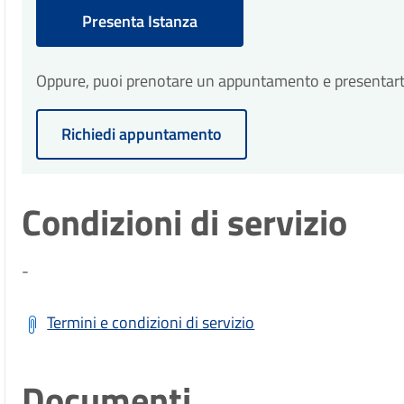
30
Presenta Istanza
Conclusione del procedimen
Il procedimento amministrativo sarà conclu
giorni
presentazione dell'istanza, fatta salva eve
Oppure, puoi prenotare un appuntamento e presentarti p
e dai regolamenti comunali vigenti.
Richiedi appuntamento
Condizioni di servizio
-
Termini e condizioni di servizio
Documenti