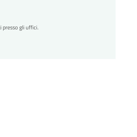
to
so entro un massimo di 30 giorni dalla
ntuale diversa tempistica prevista dalla normativa
resso gli uffici.