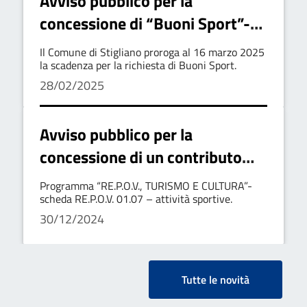
Avviso pubblico per la
concessione di “Buoni Sport”-
Avviso di proroga
Il Comune di Stigliano proroga al 16 marzo 2025
la scadenza per la richiesta di Buoni Sport.
28/02/2025
Avviso pubblico per la
concessione di un contributo
una tantum “Bonus attività
Programma “RE.P.O.V., TURISMO E CULTURA”-
sportive”
scheda RE.P.O.V. 01.07 – attività sportive.
30/12/2024
Tutte le novità