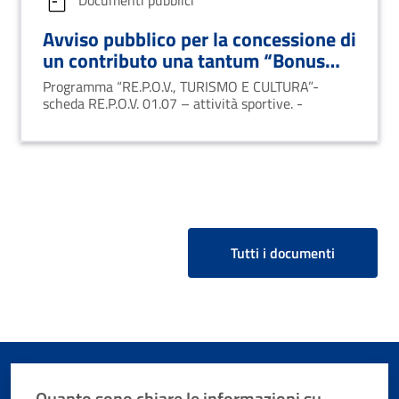
Avviso pubblico per la concessione di
un contributo una tantum “Bonus
attività sportive”
Programma “RE.P.O.V., TURISMO E CULTURA”-
scheda RE.P.O.V. 01.07 – attività sportive. -
Tutti i documenti
Quanto sono chiare le informazioni su