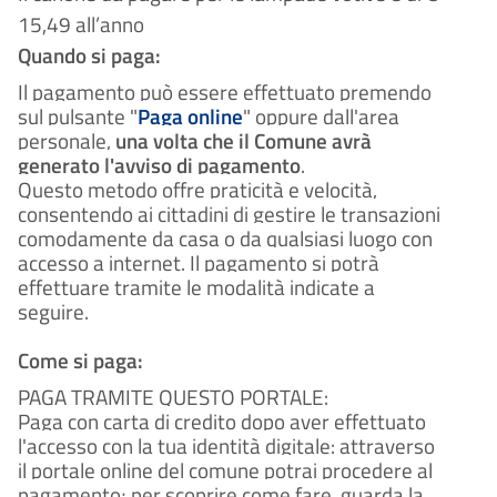
giorni
comune ti invierà una richiesta di
10
Durante l'istruttoria, potrebbero
30
Eventuale richiesta di
Il procedimento amministrativo
Conclusione del
15,49 all’anno
integrazioni entro 10 giorni
essere necessarie integrazioni. Il
sarà concluso entro un massimo
dall'avvio del procedimento.
integrazioni
procedimento
Quando si paga:
giorni
giorni
comune ti invierà una richiesta di
di 30 giorni dalla presentazione
Durante l'istruttoria, potrebbero
30
Il procedimento amministrativo
Conclusione del
integrazioni entro 10 giorni
dell'istanza.
Il pagamento può essere effettuato premendo
essere necessarie integrazioni. Il
sarà concluso entro un massimo
dall'avvio del procedimento.
procedimento
sul pulsante "
giorni
Paga online
comune ti invierà una richiesta di
" oppure dall'area
di 30 giorni dalla presentazione
30
Il procedimento amministrativo
Conclusione del
integrazioni entro 10 giorni
personale,
una volta che il Comune avrà
dell'istanza.
sarà concluso entro un massimo
dall'avvio del procedimento.
procedimento
generato l'avviso di pagamento
.
giorni
di 30 giorni dalla presentazione
30
Questo metodo offre praticità e velocità,
Il procedimento amministrativo
Conclusione del
dell'istanza.
sarà concluso entro un massimo
consentendo ai cittadini di gestire le transazioni
procedimento
giorni
di 30 giorni dalla presentazione
comodamente da casa o da qualsiasi luogo con
30
Il procedimento amministrativo
Conclusione del
dell'istanza.
accesso a internet. Il pagamento si potrà
sarà concluso entro un massimo
procedimento
giorni
effettuare tramite le modalità indicate a
di 30 giorni dalla presentazione
Il procedimento amministrativo
dell'istanza.
seguire.
sarà concluso entro un massimo
di 30 giorni dalla presentazione
Come si paga:
dell'istanza.
PAGA TRAMITE QUESTO PORTALE:
Paga con carta di credito dopo aver effettuato
l'accesso con la tua identità digitale: attraverso
il portale online del comune potrai procedere al
pagamento; per scoprire come fare, guarda la