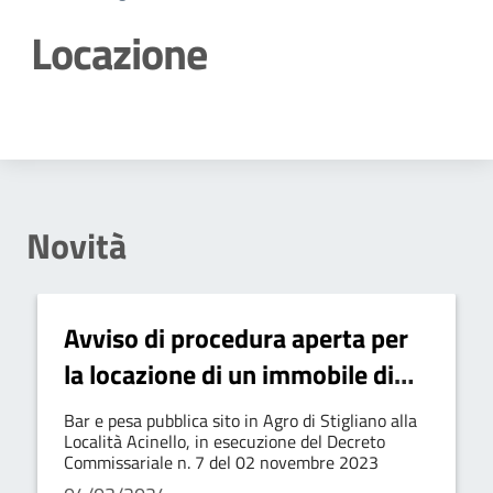
Locazione
Dettagli della notizia
Novità
Avviso di procedura aperta per
la locazione di un immobile di
proprietà della Comunità
Bar e pesa pubblica sito in Agro di Stigliano alla
Montana “Collina Materana” da
Località Acinello, in esecuzione del Decreto
Commissariale n. 7 del 02 novembre 2023
destinare ad attività