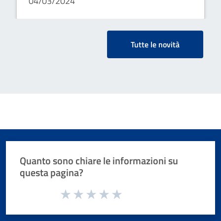
04/03/2024
commerciale
Tutte le novità
Quanto sono chiare le informazioni su
questa pagina?
Valuta da 1 a 5 stelle la pagina
Valuta 1 stelle su 5
Valuta 2 stelle su 5
Valuta 3 stelle su 5
Valuta 4 stelle su 5
Valuta 5 stelle su 5