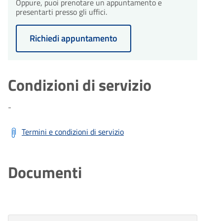
Oppure, puoi prenotare un appuntamento e
Il procedimento amministrativo
presentarti presso gli uffici.
sarà concluso entro un massimo
di 30 giorni dalla presentazione
dell'istanza, fatta salva eventuale
Richiedi appuntamento
diversa tempistica prevista dalla
normativa e dai regolamenti
comunali vigenti.
Condizioni di servizio
-
Termini e condizioni di servizio
Documenti