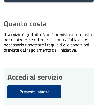
5
Presa in carico
Dopo aver presentato la tua
giorni
richiesta, il comune avvia il
Quanto costa
procedimento e prenderà in carico
la tua domanda in 5 giorni.
Il servizio è gratuito. Non è previsto alcun costo
per richiedere e ottenere il bonus. Tuttavia, è
necessario rispettare i requisiti e le condizioni
10
Eventuale richiesta di
previste dal regolamento dell'iniziativa.
integrazioni
giorni
Durante l'istruttoria, potrebbero
essere necessarie integrazioni. Il
comune ti invierà una richiesta di
integrazioni entro 10 giorni
Accedi al servizio
dall'avvio del procedimento.
Presenta Istanza
30
Conclusione del
procedimento
giorni