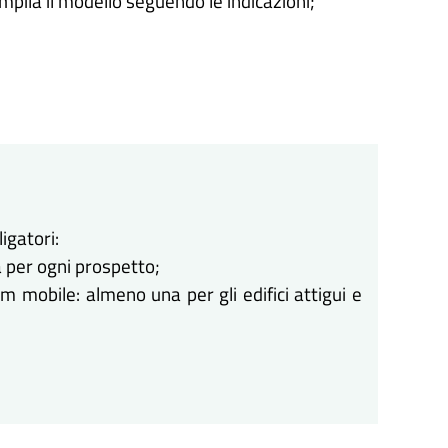
ompila il modello seguendo le indicazioni;
igatori:
 per ogni prospetto;
'im mobile: almeno una per gli edifici attigui e