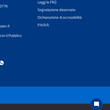
Leggi le FAQ
30776
Segnalazione disservizio
Dichiarazione di accessibilità
P.N.R.R.
pec.it
con il Pubblico
Ciao 👋
Come posso esserti utile?
smart_toy
à
mode_comment