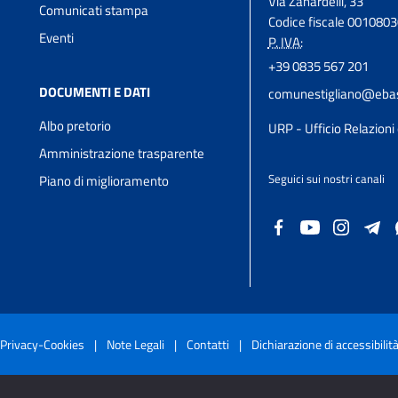
Via Zanardelli, 33
Comunicati stampa
Codice fiscale 001080
Eventi
P. IVA:
+39 0835 567 201
DOCUMENTI E DATI
comunestigliano@ebas
Albo pretorio
URP - Ufficio Relazioni 
Amministrazione trasparente
Seguici sui nostri canali
Piano di miglioramento
Privacy-Cookies
|
Note Legali
|
Contatti
|
Dichiarazione di accessibilit