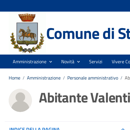
Comune di St
Amministrazione
Novità
Servizi
Vivere C
Home
/
Amministrazione
/
Personale amministrativo
/
Ab
Abitante Valent
INDICE DELLA PAGINA