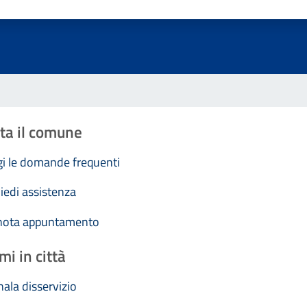
Valuta 1 stelle su 5
Valuta 2 stelle su 5
Valuta 3 stelle su 5
Valuta 4 stelle su 5
Valuta 5 stelle su 5
ta il comune
i le domande frequenti
iedi assistenza
nota appuntamento
mi in città
ala disservizio