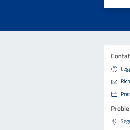
Contat
Legg
Rich
Pre
Proble
Segn