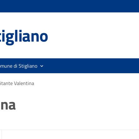
igliano
omune di Stigliano
itante Valentina
ina