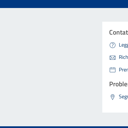
Contat
Legg
Rich
Pre
Proble
Segn