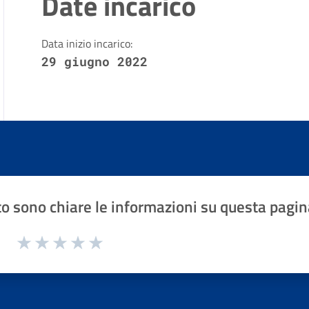
Date incarico
Data inizio incarico:
29 giugno 2022
o sono chiare le informazioni su questa pagin
1 a 5 stelle la pagina
Valuta 1 stelle su 5
Valuta 2 stelle su 5
Valuta 3 stelle su 5
Valuta 4 stelle su 5
Valuta 5 stelle su 5