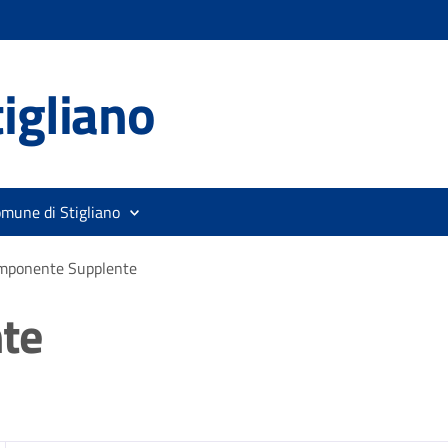
igliano
omune di Stigliano
mponente Supplente
te