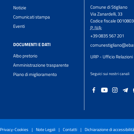
Comune di Stigliano
Notizie
Via Zanardelli, 33
Comunicati stampa
Codice fiscale 001080
Eventi
P. IVA:
+39 0835 567 201
DOCUMENTI E DATI
comunestigliano@ebas
Albo pretorio
URP - Ufficio Relazioni 
Amministrazione trasparente
Seguici sui nostri canali
Piano di miglioramento
Privacy-Cookies
|
Note Legali
|
Contatti
|
Dichiarazione di accessibilit