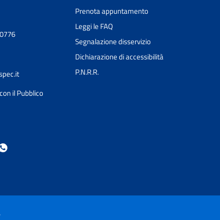
Prenota appuntamento
Leggi le FAQ
30776
Segnalazione disservizio
Dichiarazione di accessibilità
P.N.R.R.
pec.it
con il Pubblico
Ciao 👋
Come posso esserti utile?
smart_toy
à