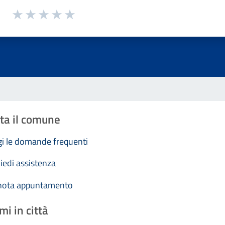
1 a 5 stelle la pagina
Valuta 1 stelle su 5
Valuta 2 stelle su 5
Valuta 3 stelle su 5
Valuta 4 stelle su 5
Valuta 5 stelle su 5
ta il comune
i le domande frequenti
iedi assistenza
nota appuntamento
mi in città