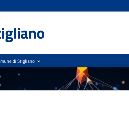
igliano
omune di Stigliano