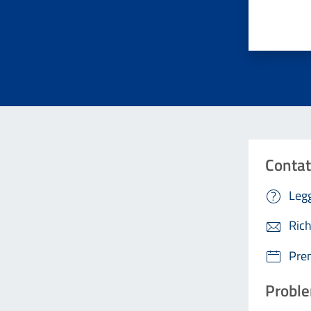
Valuta da 
Contat
Legg
Rich
Pre
Proble