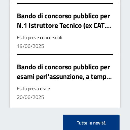
Bando di concorso pubblico per
N.1 Istruttore Tecnico (ex CAT.
C) - Esito prove concorsuali
Esito prove concorsuali
19/06/2025
Bando di concorso pubblico per
esami perl'assunzione, a tempo
part-time (18 ore) ed
Esito prova orale.
indeterminato di n. 1 (uno)
20/06/2025
istruttore tecnico - area degli
istruttori ccnl 2019 – 2021 (ex
cat. c) – esito prova orale
Tutte le novità