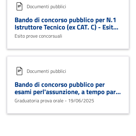
Documenti pubblici
Bando di concorso pubblico per N.1
Istruttore Tecnico (ex CAT. C) - Esito
prove concorsuali
Esito prove concorsuali
Documenti pubblici
Bando di concorso pubblico per
esami perl'assunzione, a tempo part-
time (18 ore) ed indeterminato di n.
Graduatoria prova orale - 19/06/2025
1 (uno) istruttore tecnico - area degli
istruttori ccnl 2019 – 2021 (ex cat. c)