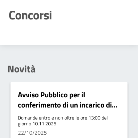
Concorsi
Dettagli della notizia
Novità
Avviso Pubblico per il
conferimento di un incarico di
collaborazione autonomo
Domande entro e non oltre le ore 13:00 del
professionale a favore di n. 1
giorno 10.11.2025
22/10/2025
Psicologo