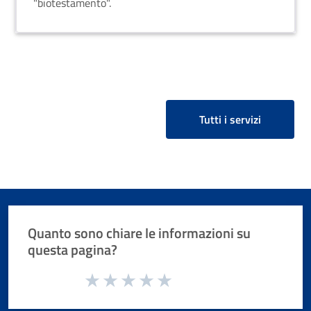
"biotestamento".
Tutti i servizi
Quanto sono chiare le informazioni su
questa pagina?
Valuta da 1 a 5 stelle la pagina
Valuta 1 stelle su 5
Valuta 2 stelle su 5
Valuta 3 stelle su 5
Valuta 4 stelle su 5
Valuta 5 stelle su 5