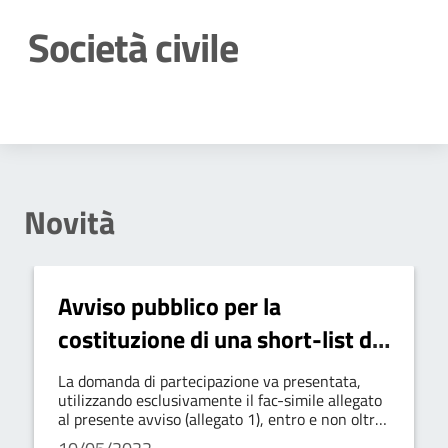
Società civile
Dettagli della notizia
Novità
Avviso pubblico per la
costituzione di una short-list di
mediatore culturale-linguistico
La domanda di partecipazione va presentata,
utilizzando esclusivamente il fac-simile allegato
al presente avviso (allegato 1), entro e non oltre
le ore 18:00 del giorno 09