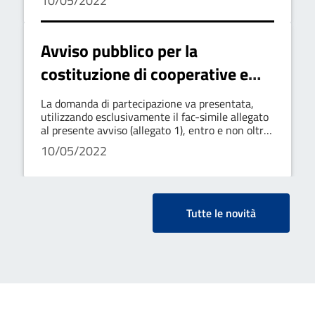
10/05/2022
Avviso pubblico per la
costituzione di cooperative e
l’incentivazione al lavoro ii fase
La domanda di partecipazione va presentata,
utilizzando esclusivamente il fac-simile allegato
al presente avviso (allegato 1), entro e non oltre
le ore 18:00 del giorno 09
10/05/2022
Tutte le novità