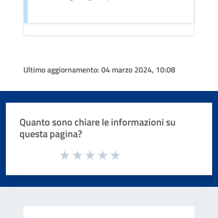
Ultimo aggiornamento:
04 marzo 2024, 10:08
Quanto sono chiare le informazioni su
questa pagina?
Valuta da 1 a 5 stelle la pagina
Valuta 1 stelle su 5
Valuta 2 stelle su 5
Valuta 3 stelle su 5
Valuta 4 stelle su 5
Valuta 5 stelle su 5