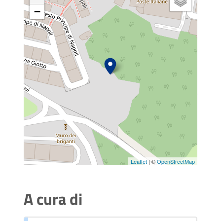
−
Leaflet
| ©
OpenStreetMap
A cura di