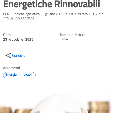
Energetiche Rinnovabili
Dettagli della notizia
CER - Decreto legislativo 23 giugno 2011, n.118 e ss.mm.ii. D.G.R. n.
775 del 22/11/2023.
Data:
Tempo di lettura:
5 min
23 ottobre 2025
Condividi
Argomenti
Energie rinnovabili