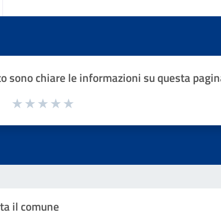
o sono chiare le informazioni su questa pagin
1 a 5 stelle la pagina
Valuta 1 stelle su 5
Valuta 2 stelle su 5
Valuta 3 stelle su 5
Valuta 4 stelle su 5
Valuta 5 stelle su 5
ta il comune