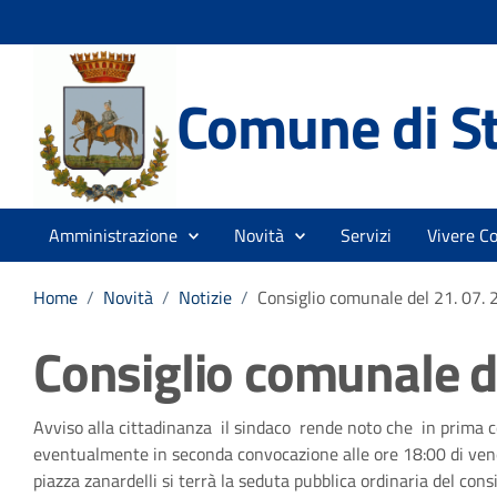
Comune di St
Amministrazione
Novità
Servizi
Vivere C
Home
/
Novità
/
Notizie
/
Consiglio comunale del 21. 07.
Consiglio comunale d
Dettagli della notizia
Avviso alla cittadinanza il sindaco rende noto che in prima c
eventualmente in seconda convocazione alle ore 18:00 di vener
piazza zanardelli si terrà la seduta pubblica ordinaria del co