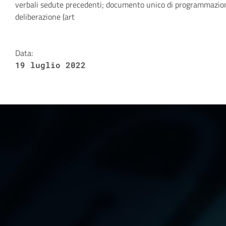
verbali sedute precedenti; documento unico di programmazio
deliberazione (art
Data:
19 luglio 2022