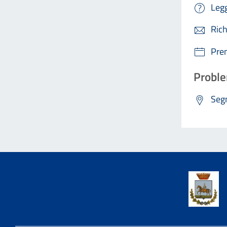
Legg
Rich
Pre
Proble
Segn