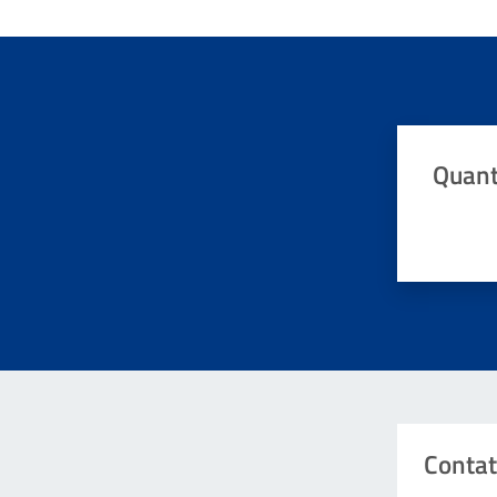
Quant
Valuta da 
Contat