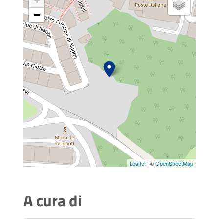
+
−
Leaflet
| ©
OpenStreetMap
A cura di