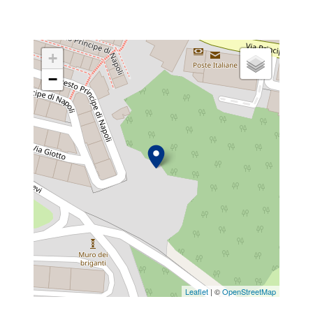
+
−
Leaflet
| ©
OpenStreetMap