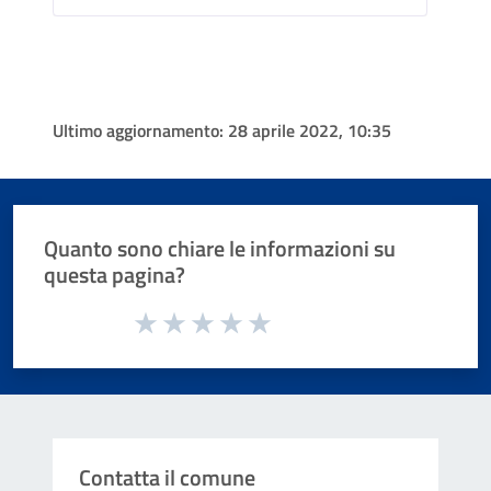
Ultimo aggiornamento:
28 aprile 2022, 10:35
Quanto sono chiare le informazioni su
questa pagina?
Valuta da 1 a 5 stelle la pagina
Valuta 1 stelle su 5
Valuta 2 stelle su 5
Valuta 3 stelle su 5
Valuta 4 stelle su 5
Valuta 5 stelle su 5
Contatta il comune